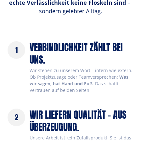
echte Verlässlichkeit keine Floskeln sind
 – 
sondern gelebter Alltag.
VERBINDLICHKEIT ZÄHLT BEI 
1
UNS.
Wir stehen zu unserem Wort – intern wie extern. 
Ob Projektzusage oder Teamversprechen: 
Was 
wir sagen, hat Hand und Fuß
. Das schafft 
Vertrauen auf beiden Seiten.
WIR LIEFERN QUALITÄT – AUS 
2
ÜBERZEUGUNG.
Unsere Arbeit ist kein Zufallsprodukt. Sie ist das 