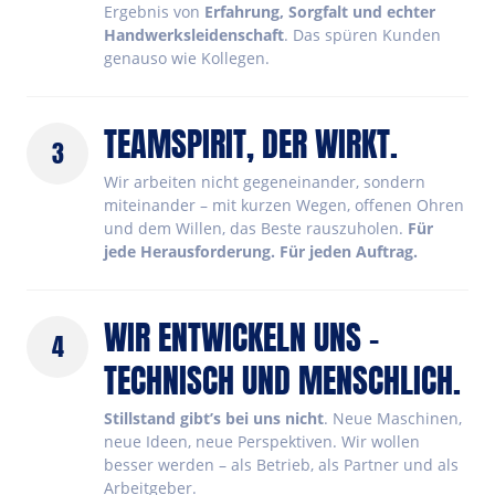
Ergebnis von 
Erfahrung, Sorgfalt und echter 
Handwerksleidenschaft
. Das spüren Kunden 
genauso wie Kollegen.
TEAMSPIRIT, DER WIRKT.
3
Wir arbeiten nicht gegeneinander, sondern 
miteinander – mit kurzen Wegen, offenen Ohren 
und dem Willen, das Beste rauszuholen. 
Für 
jede Herausforderung. Für jeden Auftrag.
WIR ENTWICKELN UNS – 
4
TECHNISCH UND MENSCHLICH.
Stillstand gibt’s bei uns nicht
. Neue Maschinen, 
neue Ideen, neue Perspektiven. Wir wollen 
besser werden – als Betrieb, als Partner und als 
Arbeitgeber.