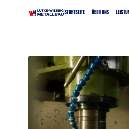
METALLBAUER / 
STARTSEITE
ÜBER UNS
LEISTU
SCHLOSSER
MEISTER / TECHNIKER IM 
METALLBAU
Slide 1 of 2